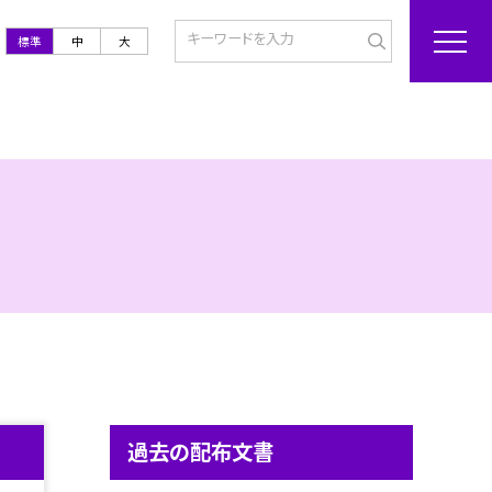
標準
中
大
過去の配布文書