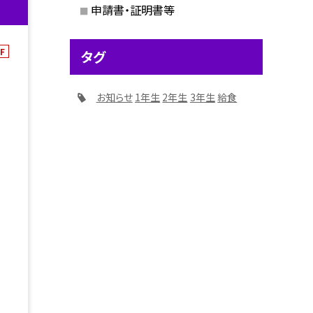
申請書・証明書等
F
タグ
お知らせ
1年生
2年生
3年生
給食