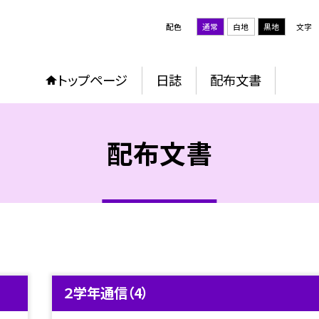
配色
通常
白地
黒地
文字
トップページ
日誌
配布文書
配布文書
２学年通信（4）