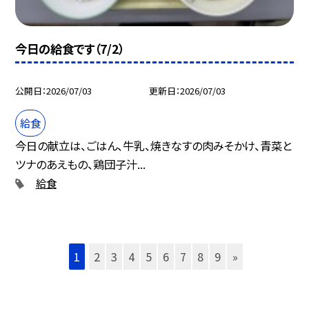
今日の給食です（7/2）
公開日
2026/07/03
更新日
2026/07/03
給食
今日の献立は、ごはん、牛乳、焼きなすの肉みそかけ、青菜と
ツナのあえもの、鶏団子汁...
給食
1
2
3
4
5
6
7
8
9
»