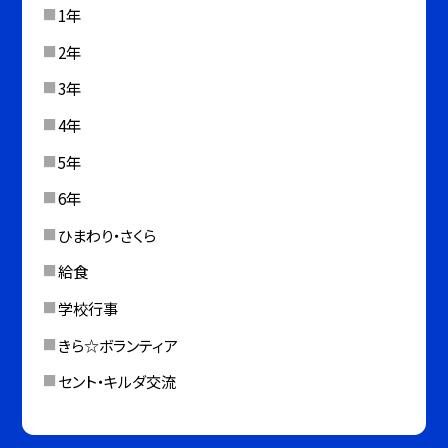
1年
2年
3年
4年
5年
6年
ひまわり・さくら
給食
学校行事
きら☆ボランティア
セント・キルダ交流