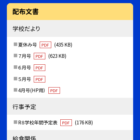
配布文書
学校だより
夏休み号
(435 KB)
PDF
７月号
(623 KB)
PDF
６月号
PDF
５月号
PDF
4月号(HP用）
PDF
行事予定
R８学校年間予定表
(176 KB)
PDF
給食関係