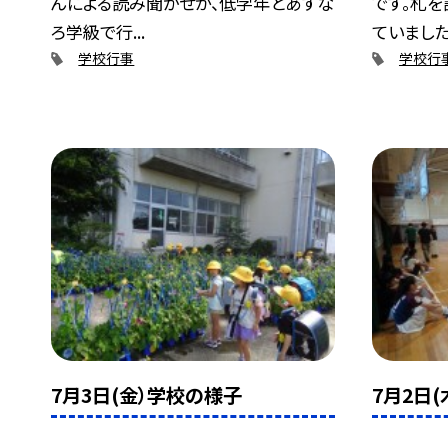
んによる読み聞かせが、低学年とあすな
です。札
ろ学級で行...
ていました.
学校行事
学校行
7月3日(金）学校の様子
7月2日