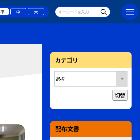
標準
中
大
カテゴリ
切替
配布文書