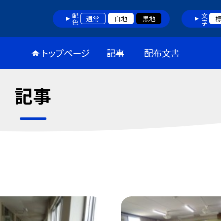
配色
文字
通常
白地
黒地
トップページ
記事
配布文書
記事