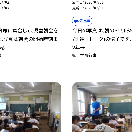
07/02
公開日
2026/07/01
07/02
更新日
2026/07/01
学校行事
育館に集合して、児童朝会を
今日の写真は、朝のドリルタ
た。写真は朝会の開始時刻ま
た｢神田トーク」の様子です。
...
2年→...
事
学校行事