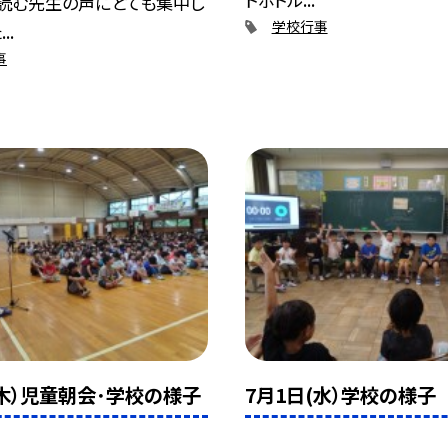
を読む先生の声にとても集中し
学校行事
..
事
(木）児童朝会･学校の様子
7月1日(水）学校の様子