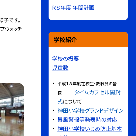
Ｒ８年度 年間計画
様子です。
ップウォッチ
学校紹介
学校の概要
児童数
平成１８年度在校生・教職員の皆
タイムカプセル開封
様
式
について
神田小学校グランドデザイン
暴風警報等発表時の対応
神田小学校いじめ防止基本