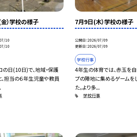
日(金）学校の様子
7月9日(木）学校の様子
07/10
公開日
2026/07/09
07/10
更新日
2026/07/09
学校行事
の日(10日)で、地域・保護
4年生の体育では、赤玉を
と、担当の６年生児童や教員
プの陣地に集めるゲームを
.
た。より多...
事
学校行事