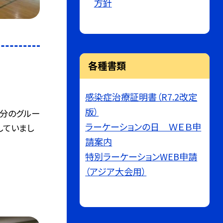
方針
各種書類
感染症治療証明書（R7.2改定
版）
自分のグルー
ラーケーションの日 ＷＥＢ申
していまし
請案内
特別ラーケーションWEB申請
（アジア大会用）