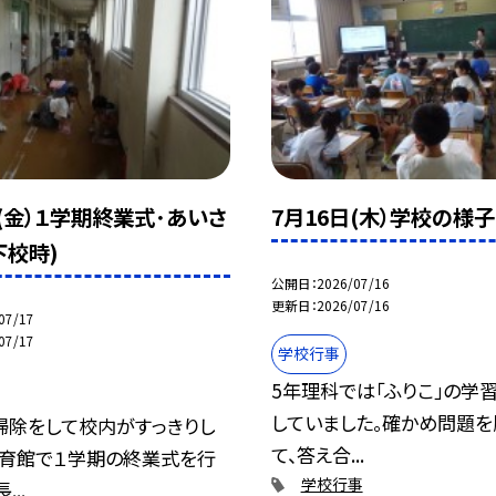
日(金）１学期終業式･あいさ
7月16日(木）学校の様子
下校時)
公開日
2026/07/16
更新日
2026/07/16
07/17
07/17
学校行事
5年理科では「ふりこ」の学
していました。確かめ問題を
掃除をして校内がすっきりし
て、答え合...
体育館で１学期の終業式を行
学校行事
...