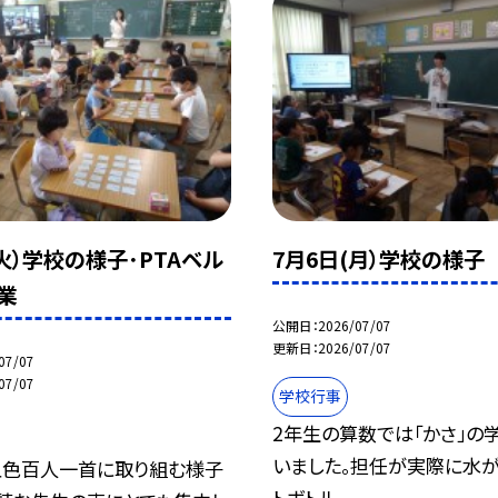
(火）学校の様子･PTAベル
7月6日(月）学校の様子
業
公開日
2026/07/07
更新日
2026/07/07
07/07
07/07
学校行事
2年生の算数では「かさ」の
いました。担任が実際に水
五色百人一首に取り組む様子
トボトル...