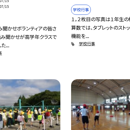
07/15
07/15
学校行事
１，２枚目の写真は１年生の
算数では、タブレットのスト
み聞かせボランティアの皆さ
機能を...
読み聞かせが高学年クラスで
学校行事
...
事