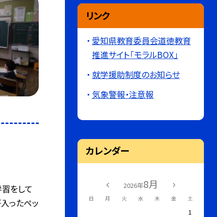
リンク
愛知県教育委員会道徳教育
推進サイト｢モラルBOX｣
就学援助制度のお知らせ
気象警報・注意報
カレンダー
8月
2026年
学習をして
日
月
火
水
木
金
土
が入ったペッ
1