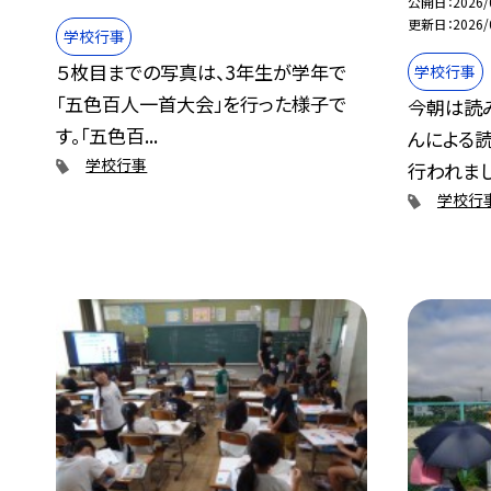
公開日
2026/
更新日
2026/
学校行事
５枚目までの写真は、3年生が学年で
学校行事
「五色百人一首大会」を行った様子で
今朝は読
す。「五色百...
んによる
学校行事
行われました
学校行