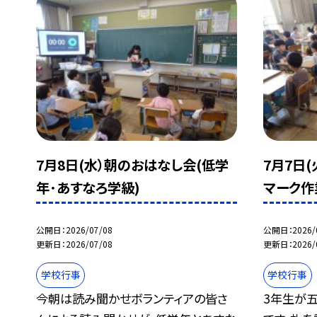
7月8日(水）朝のおはなし会(低学
7月7日
年･あすなろ学級)
マーク作
公開日
2026/07/08
公開日
2026/
更新日
2026/07/08
更新日
2026/
学校行事
学校行事
今朝は読み聞かせボランティアの皆さ
3年生が