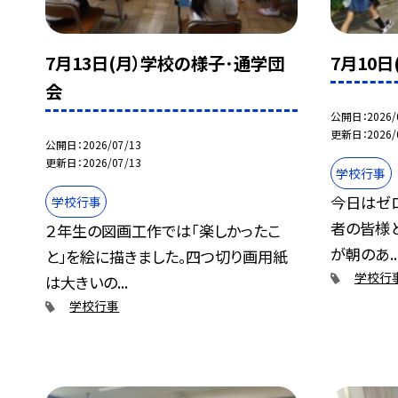
7月13日(月）学校の様子･通学団
7月10
会
公開日
2026/
更新日
2026/
公開日
2026/07/13
更新日
2026/07/13
学校行事
今日はゼロ
学校行事
者の皆様
２年生の図画工作では｢楽しかったこ
が朝のあ..
と」を絵に描きました。四つ切り画用紙
学校行
は大きいの...
学校行事