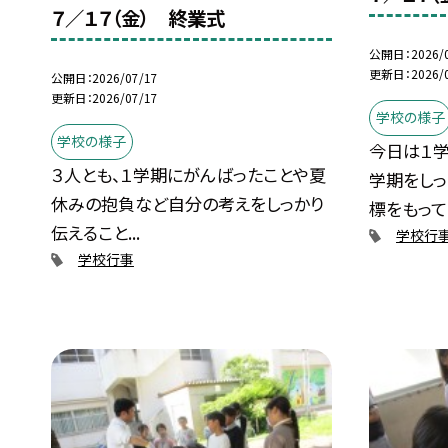
７／１７（金） 終業式
公開日
2026/
更新日
2026/
公開日
2026/07/17
更新日
2026/07/17
学校の様子
学校の様子
今日は１学
３人とも、１学期にがんばったことや夏
学期をし
休みの抱負など自分の考えをしっかり
標をもって..
伝えること...
学校行
学校行事