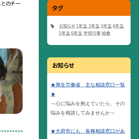
。とのチー
タグ
お知らせ
1年生
2年生
3年生
4年生
5年生
6年生
学校行事
給食
お知らせ
★厚生労働省 主な相談窓口一覧
★
～心に悩みを抱えていたら、その
悩みを相談してみませんか～
★大府市にも、各種相談窓口があ