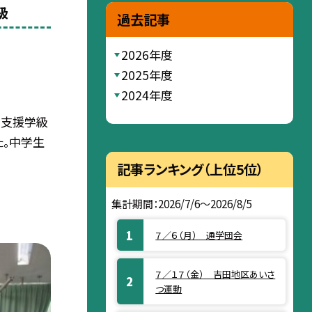
級
過去記事
2026年度
2025年度
2024年度
別支援学級
。中学生
記事ランキング（上位5位）
集計期間：2026/7/6～2026/8/5
７／６（月） 通学団会
７／１７（金） 吉田地区あいさ
つ運動