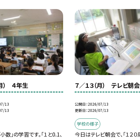
月） ４年生
７／１３（月） テレビ朝会
07/13
公開日
2026/07/13
07/13
更新日
2026/07/13
学校の様子
小数」の学習です。「１と0.1、
今日はテレビ朝会で、「１２