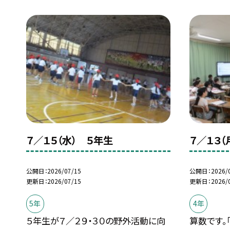
７／１５（水） ５年生
７／１３（
公開日
2026/07/15
公開日
2026/
更新日
2026/07/15
更新日
2026/
5年
4年
５年生が７／２９・３０の野外活動に向
算数です。「