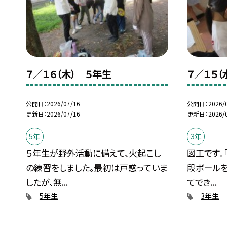
７／１６（木） ５年生
７／１５（
公開日
2026/07/16
公開日
2026/
更新日
2026/07/16
更新日
2026/
5年
3年
５年生が野外活動に備えて、火起こし
図工です。
の練習をしました。最初は戸惑っていま
段ボール
したが、無...
てでき...
5年生
3年生