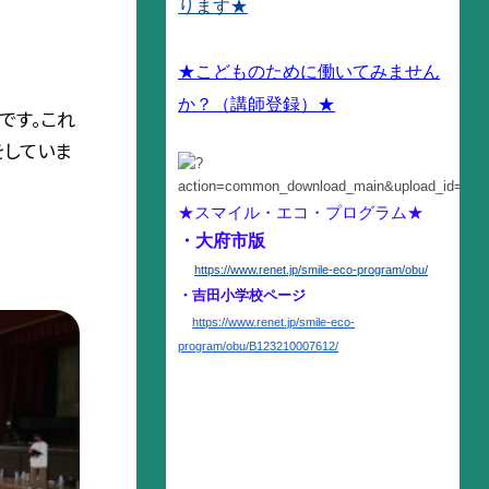
ります★
★こどものために働いてみません
か？（講師登録）★
です。これ
をしていま
★スマイル・エコ・プログラム★
・大府市版
https://www.renet.jp/smile-eco-program/obu/
・吉田小学校ページ
https://www.renet.jp/smile-
eco-
program/obu/B123210007612/