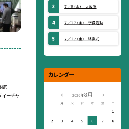
７／８（水） 大放課
７／１７（金） 学級活動
７／１７（金） 終業式
カレンダー
書館
8月
トティーチャ
2026年
日
月
火
水
木
金
土
1
2
3
4
5
6
7
8