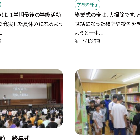
学校の様子
後は、１学期最後の学級活動
終業式の後は、大掃除です。
で充実した夏休みになるよう
世話になった教室や校舎を
.
ようと一生...
事
学校行事
（金） 終業式