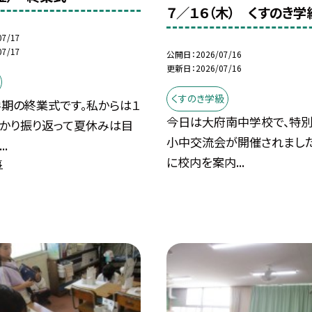
７／１６（木） くすのき学
07/17
07/17
公開日
2026/07/16
更新日
2026/07/16
くすのき学級
期の終業式です。私からは１
今日は大府南中学校で、特
っかり振り返って夏休みは目
小中交流会が開催されました
.
に校内を案内...
事