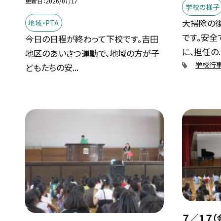
更新日
2026/07/17
学校の様子
大掃除の
地域・PTA
です。安全
今日の日程が終わって下校です。吉田
に、担任の..
地区のあいさつ運動で、地域の方が子
学校行
どもたちの安...
７／１７