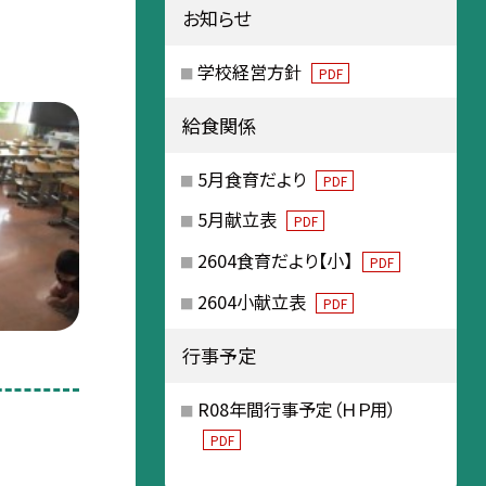
お知らせ
学校経営方針
PDF
給食関係
5月食育だより
PDF
5月献立表
PDF
2604食育だより【小】
PDF
2604小献立表
PDF
行事予定
R08年間行事予定（ＨＰ用）
PDF