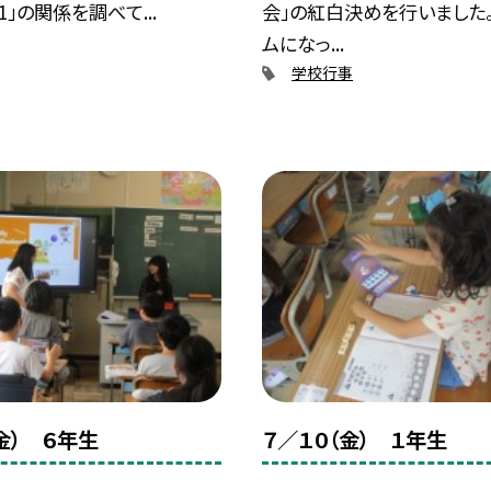
001」の関係を調べて...
会」の紅白決めを行いました
ムになっ...
学校行事
金） ６年生
７／１０（金） １年生