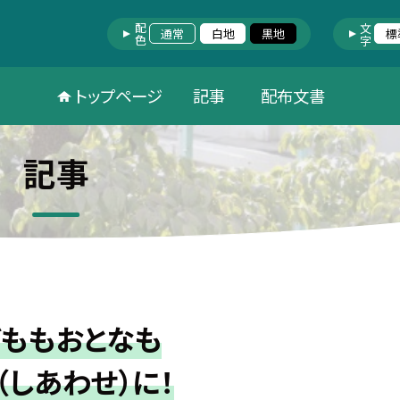
配色
文字
通常
白地
黒地
標
トップページ
記事
配布文書
記事
どももおとなも
（しあわせ）に！